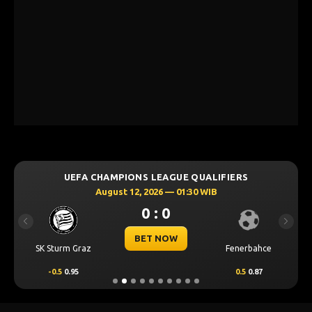
UEFA CHAMPIONS LEAGUE QUALIFIERS
August 12, 2026 — 01:30 WIB
0 : 0
Previous
Next
BET NOW
SK Sturm Graz
Fenerbahce
-0.5
0.95
0.5
0.87