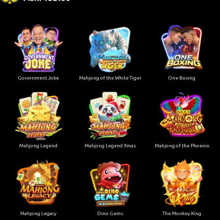
Government Joke
Mahjong of the White Tiger
One Boxing
Mahjong Legend
Mahjong Legend Xmas
Mahjong of the Phoenix
Mahjong Legacy
Dino Gems
The Monkey King