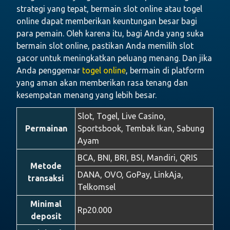
strategi yang tepat, bermain slot online atau togel
online dapat memberikan keuntungan besar bagi
para pemain. Oleh karena itu, bagi Anda yang suka
bermain slot online, pastikan Anda memilih slot
gacor untuk meningkatkan peluang menang. Dan jika
Anda penggemar
togel online
, bermain di platform
yang aman akan memberikan rasa tenang dan
kesempatan menang yang lebih besar.
Slot, Togel, Live Casino,
Permainan
Sportsbook, Tembak Ikan, Sabung
Ayam
BCA, BNI, BRI, BSI, Mandiri, QRIS
Metode
DANA, OVO, GoPay, LinkAja,
transaksi
Telkomsel
Minimal
Rp20.000
deposit