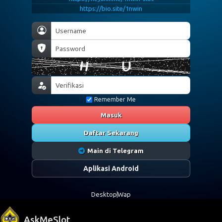
https://bio.site/1nwin
Remember Me
Masuk
Daftar Sekarang
Main di Telegram
Aplikasi Android
Desktop
Wap
AskMeSlot