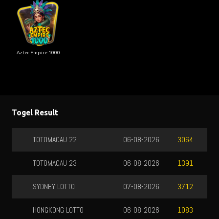
Aztec Empire 1000
Togel Result
TOTOMACAU 22
06-08-2026
3064
TOTOMACAU 23
06-08-2026
1391
SYDNEY LOTTO
07-08-2026
3712
HONGKONG LOTTO
06-08-2026
1083