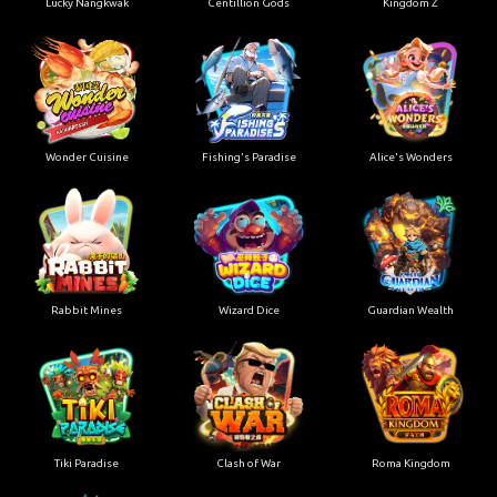
Lucky Nangkwak
Centillion Gods
Kingdom Z
Wonder Cuisine
Fishing's Paradise
Alice's Wonders
Rabbit Mines
Wizard Dice
Guardian Wealth
Tiki Paradise
Clash of War
Roma Kingdom