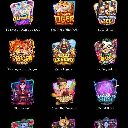
The Beat of Olympus 1000
Blessing of the Tiger
Natural Ace
Blessing of the Dragon
Aztec Legend
The King Joker
Ghost House
Royal Thai Dessert
Grand Shine