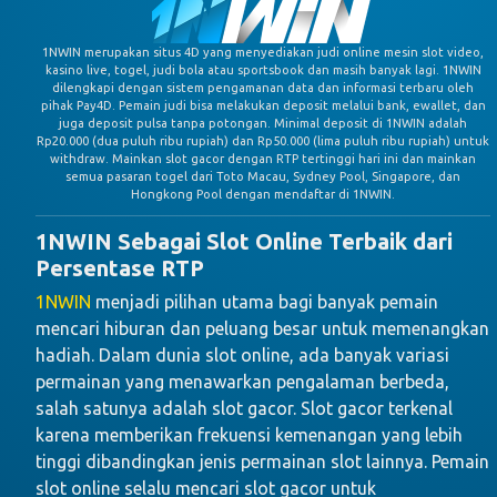
1NWIN merupakan situs 4D yang menyediakan judi online mesin slot video,
kasino live, togel, judi bola atau sportsbook dan masih banyak lagi. 1NWIN
dilengkapi dengan sistem pengamanan data dan informasi terbaru oleh
pihak Pay4D. Pemain judi bisa melakukan deposit melalui bank, ewallet, dan
juga deposit pulsa tanpa potongan. Minimal deposit di 1NWIN adalah
Rp20.000 (dua puluh ribu rupiah) dan Rp50.000 (lima puluh ribu rupiah) untuk
withdraw. Mainkan slot gacor dengan RTP tertinggi hari ini dan mainkan
semua pasaran togel dari Toto Macau, Sydney Pool, Singapore, dan
Hongkong Pool dengan mendaftar di 1NWIN.
1NWIN Sebagai Slot Online Terbaik dari
Persentase RTP
1NWIN
menjadi pilihan utama bagi banyak pemain
mencari hiburan dan peluang besar untuk memenangkan
hadiah. Dalam dunia slot online, ada banyak variasi
permainan yang menawarkan pengalaman berbeda,
salah satunya adalah slot gacor. Slot gacor terkenal
karena memberikan frekuensi kemenangan yang lebih
tinggi dibandingkan jenis permainan slot lainnya. Pemain
slot online selalu mencari slot gacor untuk